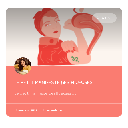
À LA UNE
LE PETIT MANIFESTE DES FLUEUSES
Le petit manifeste des flueuses ou
16 novembre 2022
6 commentaires